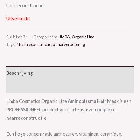
haarreconstructie.
Uitverkocht
SKU:
lmb34
Categorieën:
LIMBA
,
Organic Line
Tags:
#haarreconstructie
,
#haarverbetering
Beschrijving
Aanvullende informatie
Limba Cosmetics Organic Line
Aminoplasma Hair Mask
is een
PROFESSIONEEL
product voor
intensieve complexe
haarreconstructie
.
Een hoge concentratie aminozuren, vitaminen, ceramiden,