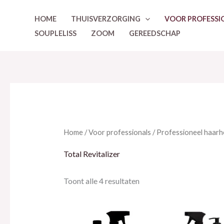
Ga
HOME
THUISVERZORGING
VOOR PROFESSI
naar
SOUPLELISS
ZOOM
GEREEDSCHAP
de
inhoud
Home
/
Voor professionals
/
Professioneel haarh
Total Revitalizer
Toont alle 4 resultaten