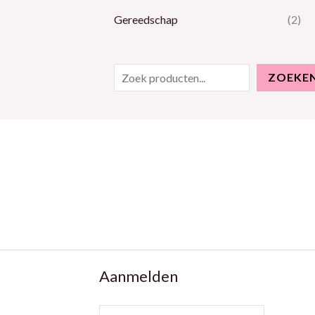
Gereedschap
(2)
ZOEKE
Aanmelden
E