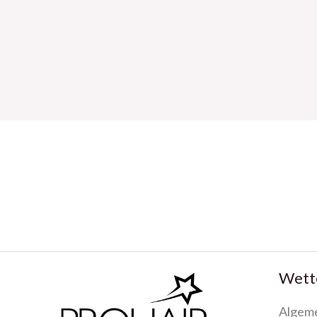
Wette
Algem