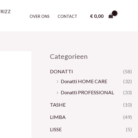
Z
FRIZZ
o
€
0,00
OVER ONS
CONTACT
e
k
e
n
Categorieen
DONATTI
(58)
Donatti HOME CARE
(32)
Donatti PROFESSIONAL
(33)
TASHE
(10)
LIMBA
(49)
LISSE
(5)