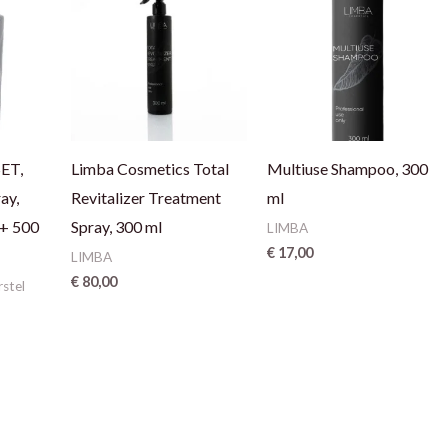
ET,
Limba Cosmetics Total
Multiuse Shampoo, 300
ay,
Revitalizer Treatment
ml
 + 500
Spray, 300 ml
LIMBA
€
17,00
LIMBA
€
80,00
rstel