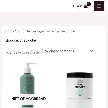
Ga
Z
€
0,00
naar
o
de
e
inhoud
k
Home
/ Producten getagged “#haarreconstructie”
e
n
#haarreconstructie
Toont alle 2 resultaten
NIET OP VOORRAAD