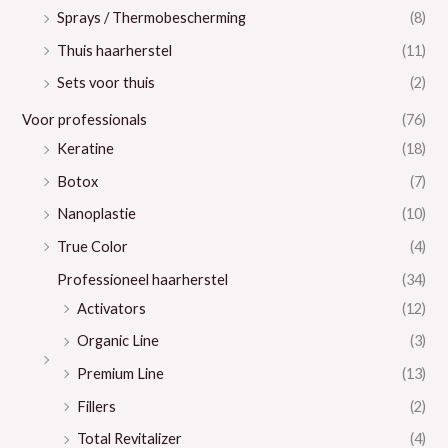
Sprays / Thermobescherming
(8)
Thuis haarherstel
(11)
Sets voor thuis
(2)
Voor professionals
(76)
Keratine
(18)
Botox
(7)
Nanoplastie
(10)
True Color
(4)
Professioneel haarherstel
(34)
Activators
(12)
Organic Line
(3)
Premium Line
(13)
Fillers
(2)
Total Revitalizer
(4)