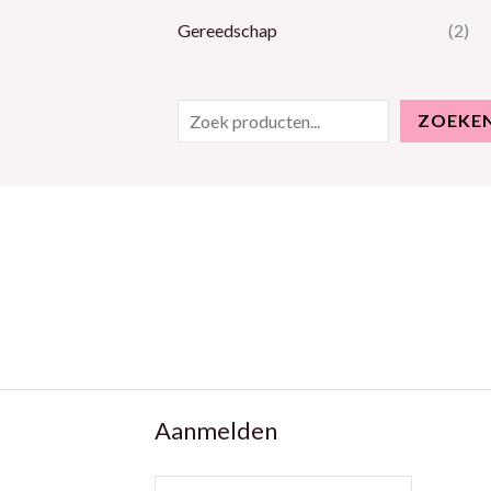
Gereedschap
(2)
ZOEKE
Aanmelden
E