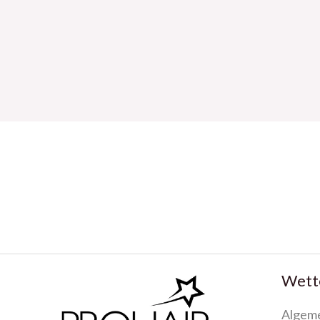
Wette
Algem