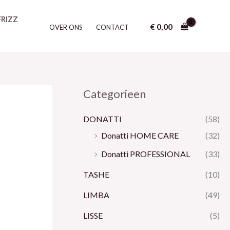
Z
FRIZZ
o
€
0,00
OVER ONS
CONTACT
e
k
e
n
Categorieen
DONATTI
(58)
Donatti HOME CARE
(32)
Donatti PROFESSIONAL
(33)
TASHE
(10)
LIMBA
(49)
LISSE
(5)