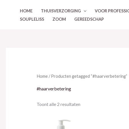
Ga
HOME
THUISVERZORGING
VOOR PROFESSI
naar
SOUPLELISS
ZOOM
GEREEDSCHAP
de
inhoud
Home
/ Producten getagged “#haarverbetering”
#haarverbetering
Toont alle 2 resultaten