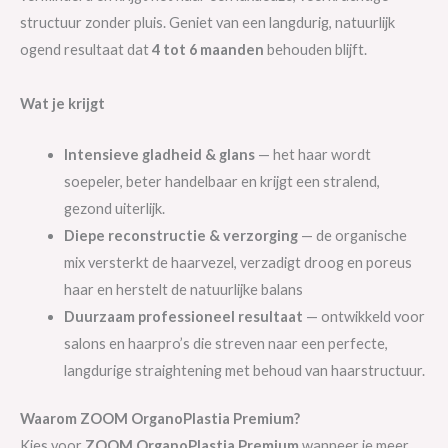
structuur zonder pluis. Geniet van een langdurig, natuurlijk
ogend resultaat dat
4 tot 6 maanden
behouden blijft.
Wat je krijgt
Intensieve gladheid & glans
— het haar wordt
soepeler, beter handelbaar en krijgt een stralend,
gezond uiterlijk.
Diepe reconstructie & verzorging
— de organische
mix versterkt de haarvezel, verzadigt droog en poreus
haar en herstelt de natuurlijke balans
Duurzaam professioneel resultaat
— ontwikkeld voor
salons en haarpro’s die streven naar een perfecte,
langdurige straightening met behoud van haarstructuur.
Waarom ZOOM OrganoPlastia Premium?
Kies voor
ZOOM OrganoPlastia Premium
wanneer je meer