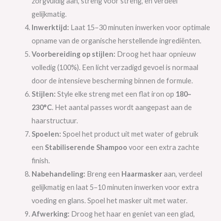
zorgvuldig aan, streng voor streng, en verdeel
gelijkmatig.
Inwerktijd:
Laat 15–30 minuten inwerken voor optimale
opname van de organische herstellende ingrediënten.
Voorbereiding op stijlen:
Droog het haar opnieuw
volledig (100%). Een licht verzadigd gevoel is normaal
door de intensieve bescherming binnen de formule.
Stijlen:
Style elke streng met een flat iron op
180–
230°C
. Het aantal passes wordt aangepast aan de
haarstructuur.
Spoelen:
Spoel het product uit met water of gebruik
een
Stabiliserende Shampoo
voor een extra zachte
finish.
Nabehandeling:
Breng een
Haarmasker
aan, verdeel
gelijkmatig en laat 5–10 minuten inwerken voor extra
voeding en glans. Spoel het masker uit met water.
Afwerking:
Droog het haar en geniet van een glad,