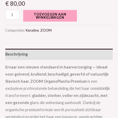
€
80,00
TOEVOEGEN AAN
WINKELWAGEN
Categorieën:
Keratine
,
ZOOM
Beschrijving
Ervaar een nieuwe standaard in haarverzorging — ideaal
voor golvend, krullend, beschadigd, geverfd of natuurlijk
Slavisch haar. ZOOM OrganoPlastia Premium
is een
exclusieve professionele behandeling die het haar onmiddellijk
transformeert:
gladder, sterker, voller en zijdezacht, met
een gezonde
glans die wekenlang aanhoudt. Dankzij de
organische premiumformule wordt poreusheid zichtbaar
verminderd en krijgt het haar een luxueuze, veerkrachtige