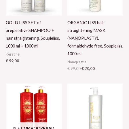
GOLD LISS SET of
ORGANIC LISS hair
preparative SHAMPOO +
straightening MASK
hair straightening, Soupleliss,
(NANOPLASTY),
1000 ml + 1000 ml
formaldehyde free, Soupleliss,
1000 ml
Keratine
€
99,00
Nanoplastie
€
99,00
€
70,00
NIET OP VOORRAAD