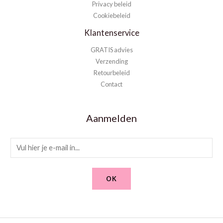
Privacy beleid
Cookiebeleid
Klantenservice
GRATIS advies
Verzending
Retourbeleid
Contact
Aanmelden
E
m
a
OK
i
l
*