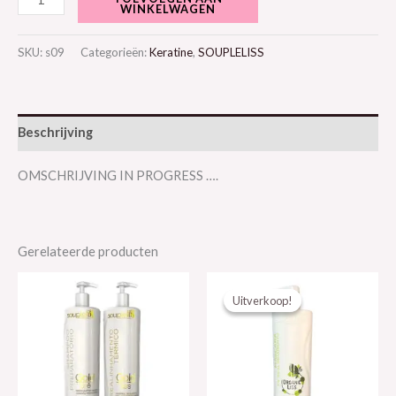
WINKELWAGEN
SKU:
s09
Categorieën:
Keratine
,
SOUPLELISS
Beschrijving
OMSCHRIJVING IN PROGRESS ….
Gerelateerde producten
Oorspronkelijke
Huidige
prijs
prijs
Uitverkoop!
Uitverkoop!
was:
is:
€ 99,00.
€ 70,00.