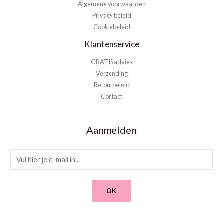
Algemene voorwaarden
Privacy beleid
Cookiebeleid
Klantenservice
GRATIS advies
Verzending
Retourbeleid
Contact
Aanmelden
E
m
a
OK
i
l
*