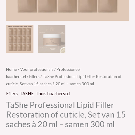
ml
–
samen
300
ml
aantal
Home
/
Voor professionals
/
Professioneel
haarherstel
/
Fillers
/ TaShe Professional Lipid Filler Restoration of
cuticle, Set van 15 saches à 20 ml – samen 300 ml
Fillers
,
TASHE
,
Thuis haarherstel
TaShe Professional Lipid Filler
Restoration of cuticle, Set van 15
saches à 20 ml – samen 300 ml