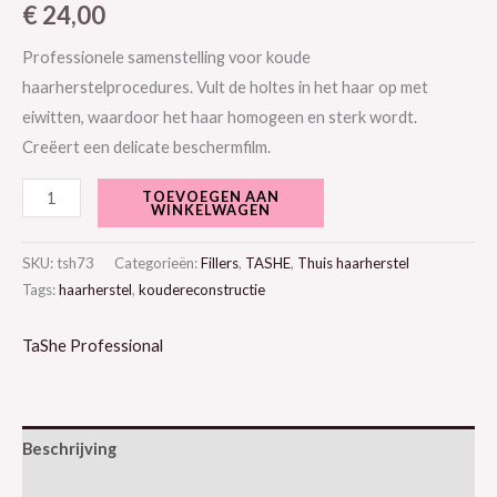
€
24,00
Professionele samenstelling voor koude
haarherstelprocedures. Vult de holtes in het haar op met
eiwitten, waardoor het haar homogeen en sterk wordt.
Creëert een delicate beschermfilm.
TOEVOEGEN AAN
WINKELWAGEN
SKU:
tsh73
Categorieën:
Fillers
,
TASHE
,
Thuis haarherstel
Tags:
haarherstel
,
koudereconstructie
TaShe Professional
Beschrijving
Aanvullende informatie