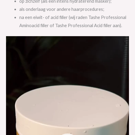
op zichzelf (als een intens hydraterend masker);
als onderlaag voor andere haarprocedures;
na een eiwit- of acid filler (wij raden Tashe Professional
Aminoacid filler of Tashe Professional Acid filler aan).
Videospeler