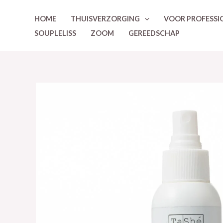
Ga
HOME
THUISVERZORGING
VOOR PROFESSI
naar
SOUPLELISS
ZOOM
GEREEDSCHAP
de
inhoud