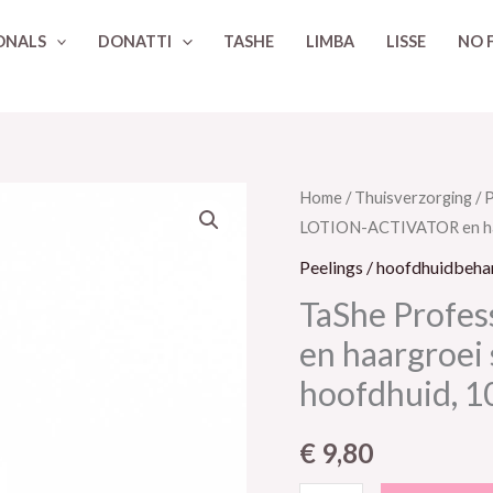
ONALS
DONATTI
TASHE
LIMBA
LISSE
NO 
TaShe
Home
/
Thuisverzorging
/
P
LOTION-ACTIVATOR en haar
Professional
LOTION-
Peelings / hoofdhuidbeha
ACTIVATOR
TaShe Profe
en
en haargroei 
haargroei
hoofdhuid, 1
stimulator
voor
€
9,80
de
hoofdhuid,