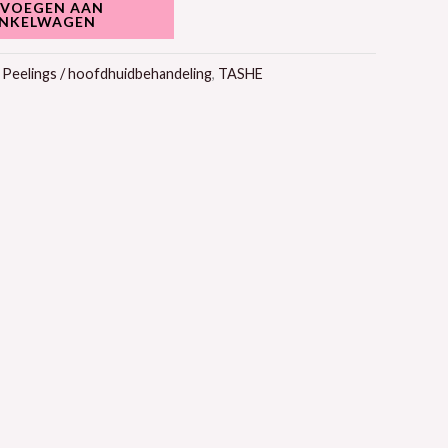
VOEGEN AAN
NKELWAGEN
:
Peelings / hoofdhuidbehandeling
,
TASHE