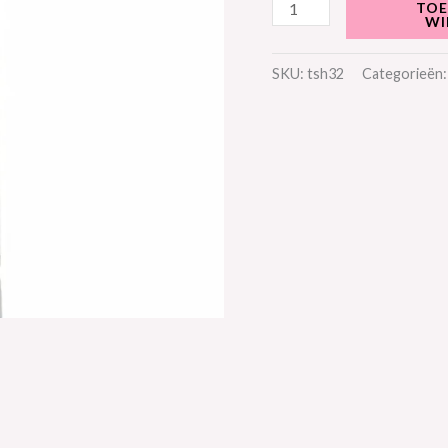
TOE
100
WI
ml
SKU:
tsh32
Categorieën
aantal