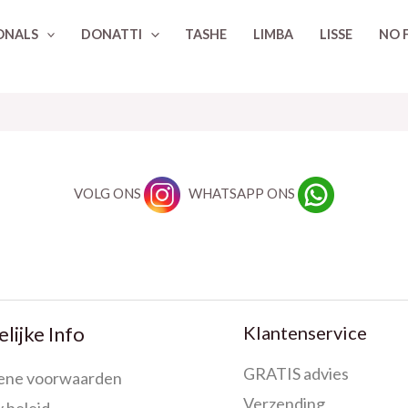
ONALS
DONATTI
TASHE
LIMBA
LISSE
NO 
VOLG ONS
WHATSAPP ONS
Klantenservice
lijke Info
GRATIS advies
ene voorwaarden
Verzending
 beleid