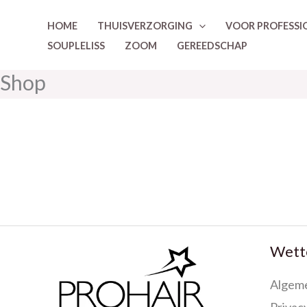
Ga
HOME
THUISVERZORGING
VOOR PROFESSI
naar
SOUPLELISS
ZOOM
GEREEDSCHAP
de
inhoud
Shop
Wette
Algem
Privacy