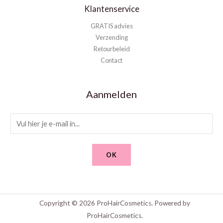
Klantenservice
GRATIS advies
Verzending
Retourbeleid
Contact
Aanmelden
E
m
a
OK
i
l
*
Copyright © 2026 ProHairCosmetics. Powered by
ProHairCosmetics.