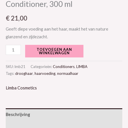
Conditioner, 300 ml
€
21,00
Geeft diepe voeding aan het haar, maakt het van nature
glanzend en zijdezacht.
TOEVOEGEN AAN
WINKELWAGEN
SKU:
lmb21
Categorieën:
Conditioners
,
LIMBA
Tags:
drooghaar
,
haarvoeding
,
normaalhaar
Limba Cosmetics
Beschrijving
Aanvullende informatie