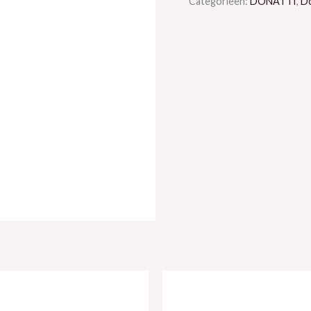
Categorieën:
DONATTI
,
D