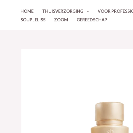
Ga
HOME
THUISVERZORGING
VOOR PROFESSI
naar
SOUPLELISS
ZOOM
GEREEDSCHAP
de
inhoud