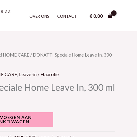
FRIZZ
€
0,00
OVER ONS
CONTACT
ti HOME CARE
/ DONATTI Speciale Home Leave In, 300
ME CARE
,
Leave-in / Haarolie
iale Home Leave In, 300 ml
VOEGEN AAN
NKELWAGEN