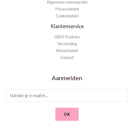
Algemene voorwaarden
Privacy beleid
Cookiebeleid
Klantenservice
GRATIS advies
Verzending
Retourbeleid
Contact
Aanmelden
E
m
a
OK
i
l
*