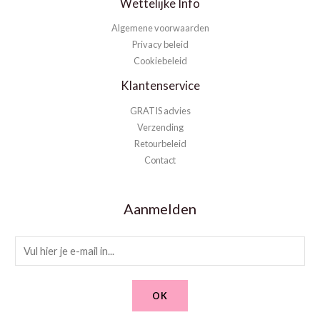
Wettelijke Info
Algemene voorwaarden
Privacy beleid
Cookiebeleid
Klantenservice
GRATIS advies
Verzending
Retourbeleid
Contact
Aanmelden
E
m
a
OK
i