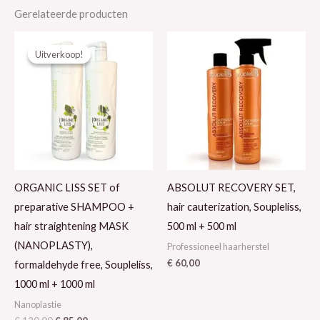
Gerelateerde producten
Oorspronkelijke
Huidige
prijs
prijs
Uitverkoop!
Uitverkoop!
was:
is:
€ 120,00.
€ 85,00.
ORGANIC LISS SET of
ABSOLUT RECOVERY SET,
preparative SHAMPOO +
hair cauterization, Soupleliss,
hair straightening MASK
500 ml + 500 ml
(NANOPLASTY),
Professioneel haarherstel
€
60,00
formaldehyde free, Soupleliss,
1000 ml + 1000 ml
Nanoplastie