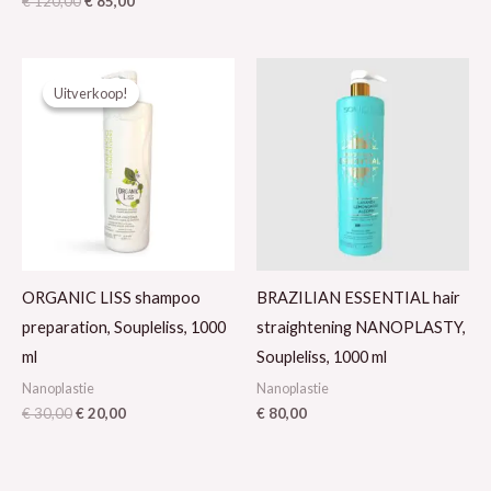
€
120,00
€
85,00
Oorspronkelijke
Huidige
prijs
prijs
Uitverkoop!
Uitverkoop!
was:
is:
€ 30,00.
€ 20,00.
ORGANIC LISS shampoo
BRAZILIAN ESSENTIAL hair
preparation, Soupleliss, 1000
straightening NANOPLASTY,
ml
Soupleliss, 1000 ml
Nanoplastie
Nanoplastie
€
30,00
€
20,00
€
80,00