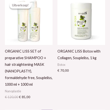
prijs
prijs
Uitverkoop!
Uitverkoop!
was:
is:
€ 120,00.
€ 85,00.
ORGANIC LISS SET of
ORGANIC LISS Botox with
preparative SHAMPOO +
Collagen, Soupleliss, 1 kg
hair straightening MASK
Botox
€
70,00
(NANOPLASTY),
formaldehyde free, Soupleliss,
1000 ml + 1000 ml
Nanoplastie
€
120,00
€
85,00